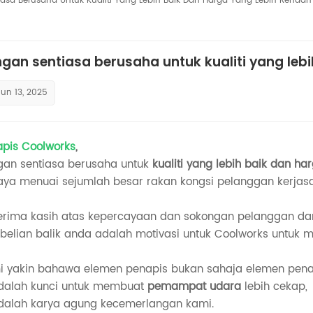
asa Berusaha Untuk Kualiti Yang Lebih Baik Dan Harga Yang Lebih Rendah
gan sentiasa berusaha untuk kualiti yang leb
Jun 13, 2025
apis Coolworks
,
gan sentiasa berusaha untuk
kualiti yang lebih baik dan ha
aya menuai sejumlah besar rakan kongsi pelanggan kerja
erima kasih atas kepercayaan dan sokongan pelanggan dan 
elian balik anda adalah motivasi untuk Coolworks untuk m
i yakin bahawa elemen penapis bukan sahaja elemen pen
adalah kunci untuk membuat
pemampat udara
lebih cekap,
adalah karya agung kecemerlangan kami.