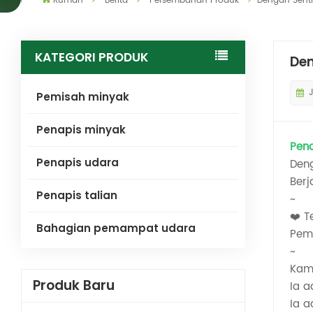
Rumah
Berita
Persembahan Produk
Dengan Senti
KATEGORI PRODUK
Den
Pemisah minyak
Penapis minyak
Pen
Penapis udara
Den
Berj
Penapis talian
~
❤️ T
Bahagian pemampat udara
Pemb
~
Kam
Produk Baru
Ia 
Ia 