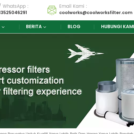
 / WhatsApp :
Email Kami :
13525046291
coolworks@coolworksfilter.com
K
BERITA
BLOG
HUBUNGI KAM