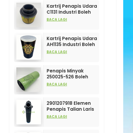
Kartrij Penapis Udara
C1131 Industri Boleh
Disesuaikan untuk
BACA LAGI
Elemen Penapis
Mampatan Udara
Kartrij Penapis Udara
AH1135 Industri Boleh
Disesuaikan untuk
BACA LAGI
Elemen Penapis
Mampatan Udara
Penapis Minyak
250025-526 Boleh
Disesuaikan
BACA LAGI
Berprestasi Tinggi
untuk Elemen
Pemampat Udara
2901207918 Elemen
Penapis Talian Laris
dan Berprestasi
BACA LAGI
Tinggi untuk Penapis
Mampatan Udara