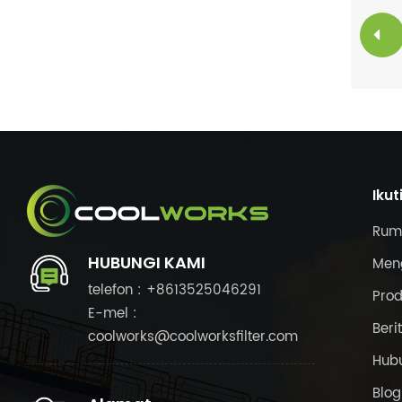
Ikut
Rum
HUBUNGI KAMI
Meng
telefon : +8613525046291
Pro
E-mel :
Beri
coolworks@coolworksfilter.com
Hub
Blog