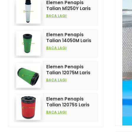
Elemen Penapis
Talian M1250Y Laris
Dijual dan
BACA LAGI
Berprestasi Tinggi
untuk Penapis
Mampatan Udara
Elemen Penapis
Talian 14050M Laris
Dijual dan
BACA LAGI
Berprestasi Tinggi
untuk Penapis
Mampatan Udara
Elemen Penapis
Talian 12075M Laris
Dijual dan
BACA LAGI
Berprestasi Tinggi
untuk Penapis
Mampatan Udara
Elemen Penapis
Talian 12075S Laris
dan Berprestasi
BACA LAGI
Tinggi untuk Penapis
Mampatan Udara