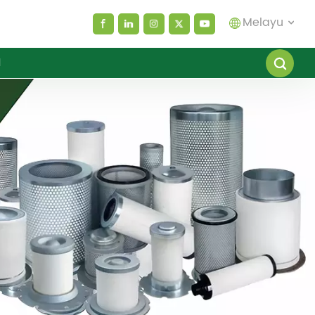
Melayu
I
English
español
العربية
русский
Melayu