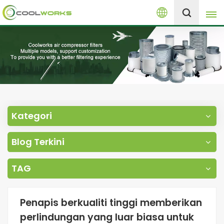
Melayu
+8613525046291
English
español
العربية
Kategori
русский
Blog Terkini
Melayu
TAG
Penapis berkualiti tinggi memberikan
perlindungan yang luar biasa untuk