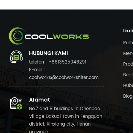
Ikut
Rum
HUBUNGI KAMI
Meng
telefon : +8613525046291
Pro
E-mel :
Beri
coolworks@coolworksfilter.com
Hub
Blog
Alamat
No.7 and 8 buidings in Chenbao
Village Dakuai Town in Fengquan
district, Xinxiang city, Henan
province.