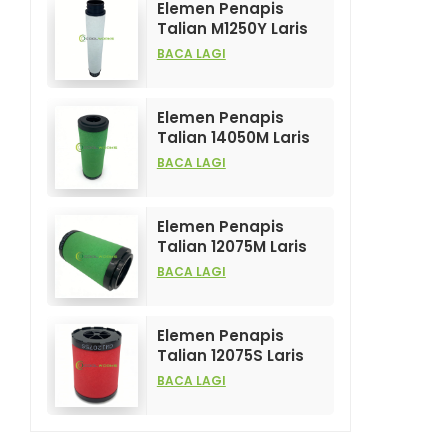
Elemen Penapis
Talian M1250Y Laris
Dijual dan
BACA LAGI
Berprestasi Tinggi
untuk Penapis
Mampatan Udara
Elemen Penapis
Talian 14050M Laris
Dijual dan
BACA LAGI
Berprestasi Tinggi
untuk Penapis
Mampatan Udara
Elemen Penapis
Talian 12075M Laris
Dijual dan
BACA LAGI
Berprestasi Tinggi
untuk Penapis
Mampatan Udara
Elemen Penapis
Talian 12075S Laris
dan Berprestasi
BACA LAGI
Tinggi untuk Penapis
Mampatan Udara