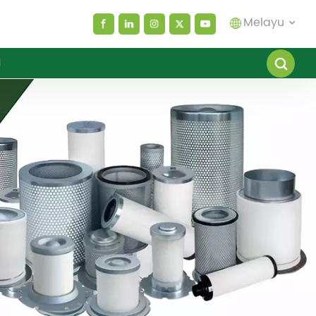
Melayu
I
English
español
العربية
русский
Melayu