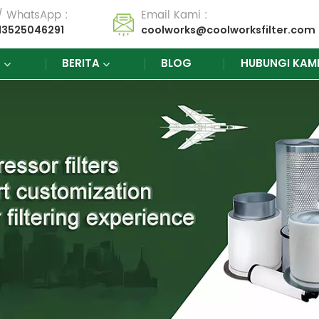
 / WhatsApp :
Email Kami :
13525046291
coolworks@coolworksfilter.com
K
BERITA
BLOG
HUBUNGI KAM