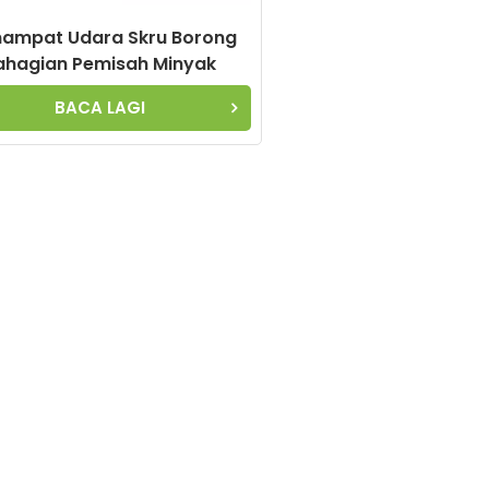
ampat Udara Skru Borong
ahagian Pemisah Minyak
017450-16 6.2012.1 6.2012.0
BACA LAGI
6.1960.0