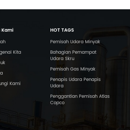
i Kami
HOT TAGS
ah
Pemisah Udara Minyak
enai Kita
Bahagian Pemampat
Udara Skru
duk
Pemisah Gas Minyak
ta
Penapis Udara Penapis
ungi Kami
Udara
Penggantian Pemisah Atlas
Copco