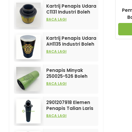
Kartrij Penapis Udara
Pem
C1131 Industri Boleh
B
Disesuaikan untuk
BACA LAGI
Elemen Penapis
CF20
Mampatan Udara
Kartrij Penapis Udara
AH1135 Industri Boleh
Disesuaikan untuk
BACA LAGI
Elemen Penapis
Mampatan Udara
Penapis Minyak
250025-526 Boleh
Disesuaikan
BACA LAGI
Berprestasi Tinggi
untuk Elemen
Pemampat Udara
2901207918 Elemen
Penapis Talian Laris
dan Berprestasi
BACA LAGI
Tinggi untuk Penapis
Mampatan Udara