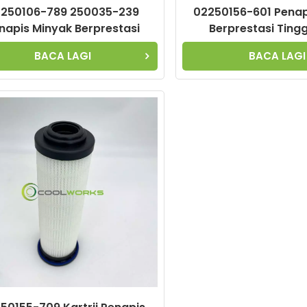
250106-789 250035-239
02250156-601 Penap
napis Minyak Berprestasi
Berprestasi Tingg
gi Boleh Disesuaikan untuk
Disesuaikan untu
BACA LAGI
BACA LAGI
Pemampat Udara
Pemampat Ud