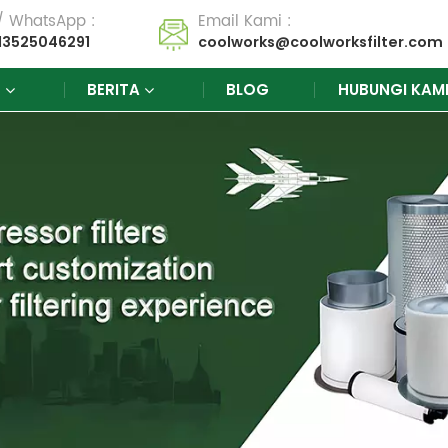
 / WhatsApp :
Email Kami :
13525046291
coolworks@coolworksfilter.com
K
BERITA
BLOG
HUBUNGI KAM