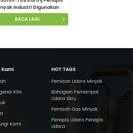
50155-709 Kartrij Penapis
inyak Industri Digunakan
gai Bahagian Penggantian
BACA LAGI
tuk Pemampat Sulair Air
i Kami
HOT TAGS
ah
Pemisah Udara Minyak
enai Kita
Bahagian Pemampat
Udara Skru
duk
Pemisah Gas Minyak
ta
Penapis Udara Penapis
ungi Kami
Udara