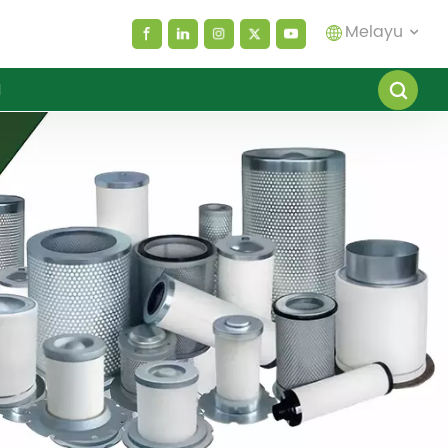
Melayu
I
English
español
العربية
русский
Melayu