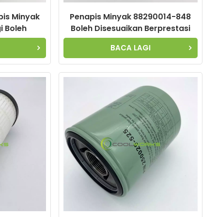
is Minyak
Penapis Minyak 88290014-848
i Boleh
Boleh Disesuaikan Berprestasi
k Elemen
Tinggi untuk Pemampat Udara
BACA LAGI
ara