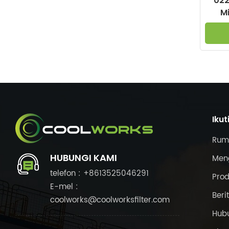
022
M
seba
un
Ikut
Rum
HUBUNGI KAMI
Meng
telefon : +8613525046291
Pro
E-mel :
Beri
coolworks@coolworksfilter.com
Hub