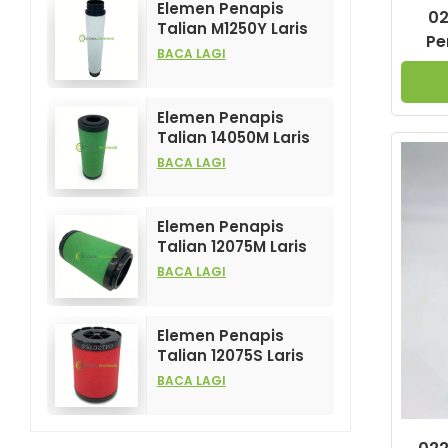
Elemen Penapis
02
Talian M1250Y Laris
Pe
Dijual dan
BACA LAGI
Ting
Berprestasi Tinggi
untuk Penapis
Mampatan Udara
Elemen Penapis
Talian 14050M Laris
Dijual dan
BACA LAGI
Berprestasi Tinggi
untuk Penapis
Mampatan Udara
Elemen Penapis
Talian 12075M Laris
Dijual dan
BACA LAGI
Berprestasi Tinggi
untuk Penapis
Mampatan Udara
Elemen Penapis
Talian 12075S Laris
dan Berprestasi
BACA LAGI
Tinggi untuk Penapis
Mampatan Udara