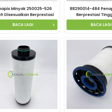
napis Minyak 250025-526
88290014-484 Penap
eh Disesuaikan Berprestasi
Berprestasi Tingg
gi untuk Elemen Pemampat
Disesuaikan untu
BACA LAGI
BACA LAGI
Udara
Pemampat Ud