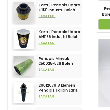
Kartrij Penapis Udara
Pe
C1131 Industri Boleh
Bol
Disesuaikan untuk
BACA LAGI
Elemen Penapis
Ting
Mampatan Udara
Kartrij Penapis Udara
AH1135 Industri Boleh
Disesuaikan untuk
BACA LAGI
Elemen Penapis
Mampatan Udara
Penapis Minyak
250025-526 Boleh
Disesuaikan
BACA LAGI
Berprestasi Tinggi
untuk Elemen
Pemampat Udara
2901207918 Elemen
Penapis Talian Laris
dan Berprestasi
BACA LAGI
Tinggi untuk Penapis
Mampatan Udara