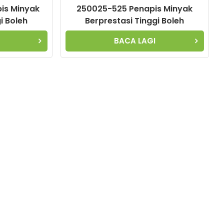
is Minyak
250025-525 Penapis Minyak
i Boleh
Berprestasi Tinggi Boleh
k Elemen
Disesuaikan untuk Elemen
BACA LAGI
ara
Pemampat Udara