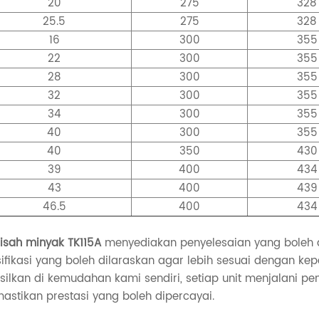
20
275
328
25.5
275
328
16
300
355
22
300
355
28
300
355
32
300
355
34
300
355
40
300
355
40
350
430
39
400
434
43
400
439
46.5
400
434
isah minyak TK115A
menyediakan penyelesaian yang boleh 
ifikasi yang boleh dilaraskan agar lebih sesuai dengan kep
silkan di kemudahan kami sendiri, setiap unit menjalani p
stikan prestasi yang boleh dipercayai.