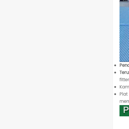
Pen
Ter
fitt
Kam
Plat
mema