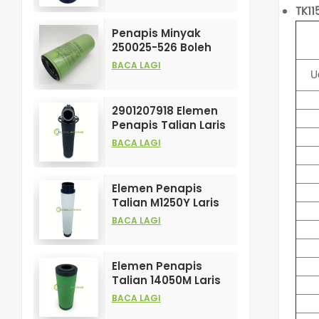
TK1
Mampatan Udara
Penapis Minyak
250025-526 Boleh
Disesuaikan
BACA LAGI
U
Berprestasi Tinggi
untuk Elemen
Pemampat Udara
2901207918 Elemen
Penapis Talian Laris
dan Berprestasi
BACA LAGI
Tinggi untuk Penapis
Mampatan Udara
Elemen Penapis
Talian M1250Y Laris
Dijual dan
BACA LAGI
Berprestasi Tinggi
untuk Penapis
Mampatan Udara
Elemen Penapis
Talian 14050M Laris
Dijual dan
BACA LAGI
Berprestasi Tinggi