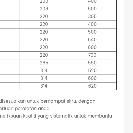
209
400
209
500
220
305
220
400
220
500
220
540
220
600
220
700
265
550
314
520
314
600
314
620
disesuaikan untuk pemampat skru, dengan
erluan peralatan anda.
emeriksaan kualiti yang sistematik untuk membantu