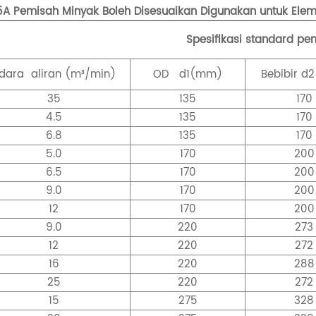
15A Pemisah Minyak Boleh Disesuaikan Digunakan untuk El
Spesifikasi standard p
dara
aliran (m³/min)
OD
d1(mm)
Bebibir
d
35
135
170
4.5
135
170
6.8
135
170
5.0
170
200
6.5
170
200
9.0
170
200
12
170
200
9.0
220
273
12
220
272
16
220
288
25
220
272
15
275
328