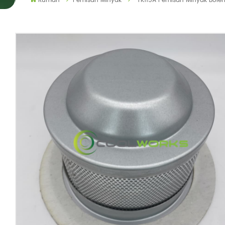
Rumah
Pemisah Minyak
TK115A Pemisah Minyak Bole