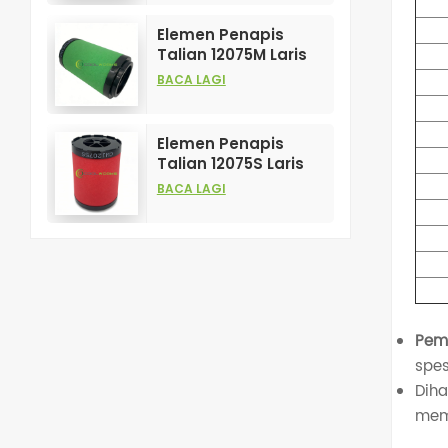
untuk Penapis
Mampatan Udara
Elemen Penapis
Talian 12075M Laris
Dijual dan
BACA LAGI
Berprestasi Tinggi
untuk Penapis
Mampatan Udara
Elemen Penapis
Talian 12075S Laris
dan Berprestasi
BACA LAGI
Tinggi untuk Penapis
Mampatan Udara
Pem
spes
Diha
mema