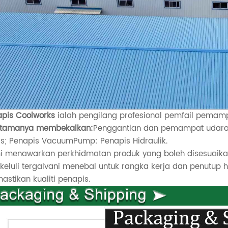
apis Coolworks
ialah pengilang profesional pemfail pema
utamanya membekalkan:
Penggantian dan pemampat udara 
ers; Penapis VacuumPump: Penapis Hidraulik.
i menawarkan perkhidmatan produk yang boleh disesuaikan
 keluli tergalvani menebal untuk rangka kerja dan penutup 
stikan kualiti penapis.