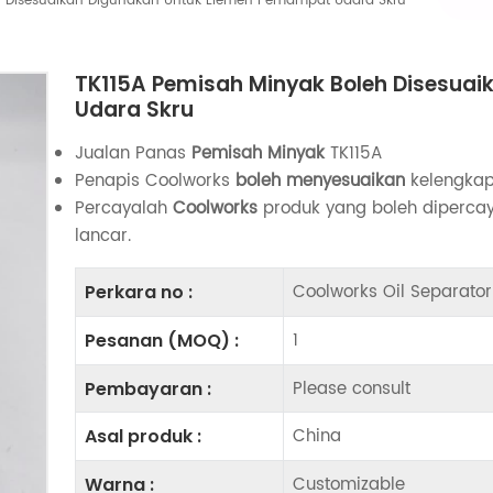
h Disesuaikan Digunakan Untuk Elemen Pemampat Udara Skru
TK115A Pemisah Minyak Boleh Disesua
Udara Skru
Jualan Panas
Pemisah Minyak
TK115A
Penapis Coolworks
boleh menyesuaikan
kelengkap
Percayalah
Coolworks
produk yang boleh diperca
lancar.
Coolworks Oil Separator
Perkara no :
1
Pesanan (MOQ) :
Please consult
Pembayaran :
China
Asal produk :
Customizable
Warna :