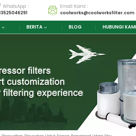
 / WhatsApp :
Email Kami :
13525046291
coolworks@coolworksfilter.com
K
BERITA
BLOG
HUBUNGI KAM