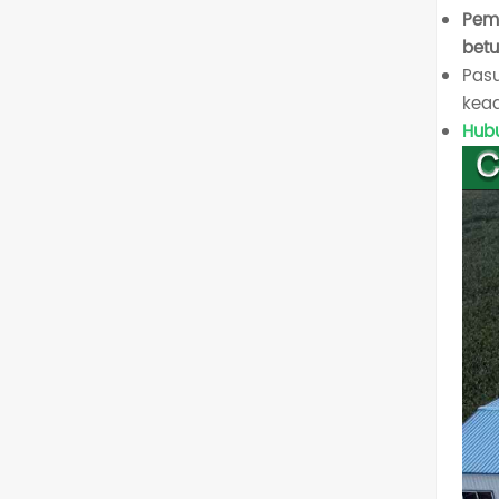
Pem
betu
Pasu
kead
Hub