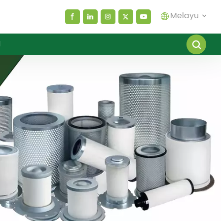
Melayu
I
English
español
العربية
русский
Melayu