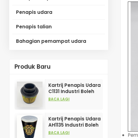
Penapis udara
Penapis talian
Bahagian pemampat udara
Produk Baru
Kartrij Penapis Udara
C1131 Industri Boleh
Disesuaikan untuk
BACA LAGI
Elemen Penapis
Mampatan Udara
Kartrij Penapis Udara
AH1135 Industri Boleh
Disesuaikan untuk
BACA LAGI
Pem
Elemen Penapis