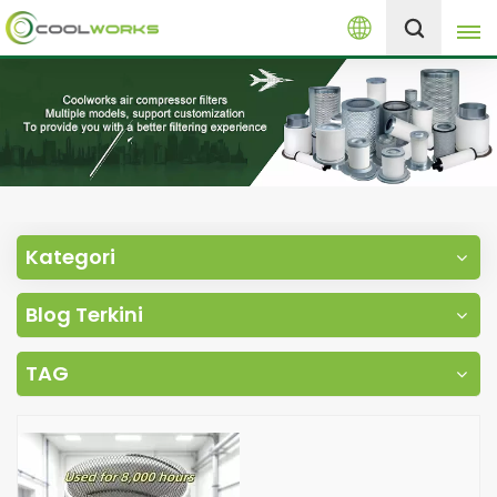
Melayu
+8613525046291
English
español
العربية
Kategori
русский
Blog Terkini
Melayu
TAG