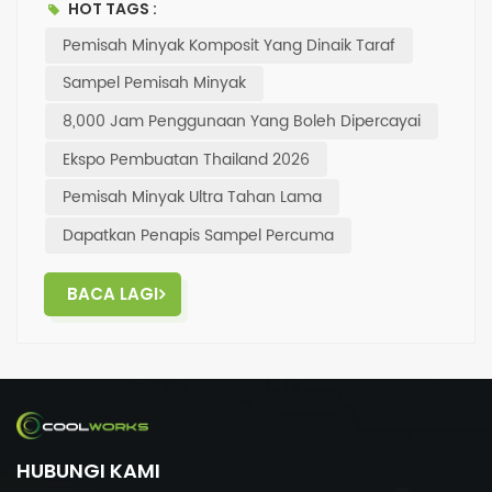
HOT TAGS :
sabar untuk berjumpa anda di sana!.✅Semasa
Pemisah Minyak Komposit Yang Dinaik Taraf
tempoh pelancaran produk baharu, dapatkan
sampel percuma – sila hubungi kami.
Sampel Pemisah Minyak
8,000 Jam Penggunaan Yang Boleh Dipercayai
Ekspo Pembuatan Thailand 2026
Pemisah Minyak Ultra Tahan Lama
Dapatkan Penapis Sampel Percuma
BACA LAGI
HUBUNGI KAMI